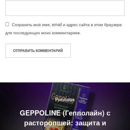
Сохранить моё имя, email и адрес сайта в этом браузере
для последующих моих комментариев.
Навигация
по
Previous
Previous
записям
GEPPOLINE (Гепполайн) с
расторопшей: защита и