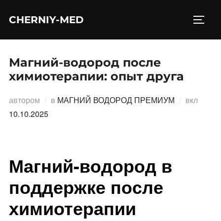
Перейти
CHERNIY-MED
к
ПЕРЕ
содержимому
Магний-водород после
химиотерапии: опыт друга
Опубл
автором
в
МАГНИЙ ВОДОРОД ПРЕМИУМ
вкл
10.10.2025
Магний-водород в
поддержке после
химиотерапии