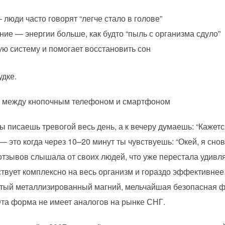
 люди часто говорят “легче стало в голове”
ие — энергии больше, как будто “пыль с организма сдуло”
ую систему и помогает восстановить сон
удке.
к между кнопочным телефоном и смартфоном
ы писаешь тревогой весь день, а к вечеру думаешь: “Кажет
 это когда через 10–20 минут ты чувствуешь: “Окей, я сно
 отзывов слышала от своих людей, что уже перестала удивл
твует комплексно на весь организм и гораздо эффективнее
стый металлизированный магний, мельчайшая безопасная 
та форма не имеет аналогов на рынке СНГ.