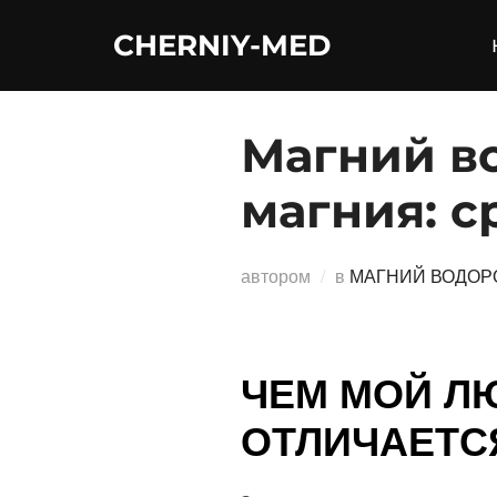
Перейти
CHERNIY-MED
к
содержимому
Магний в
магния: с
автором
в
МАГНИЙ ВОДОР
ЧЕМ МОЙ Л
ОТЛИЧАЕТС