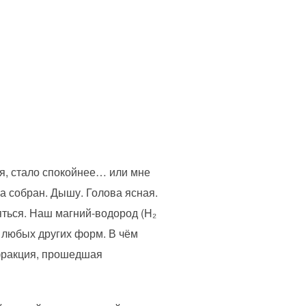
ся, стало спокойнее… или мне
ва собран. Дышу. Голова ясная.
яться. Наш магний-водород (H₂
 любых других форм. В чём
фракция, прошедшая