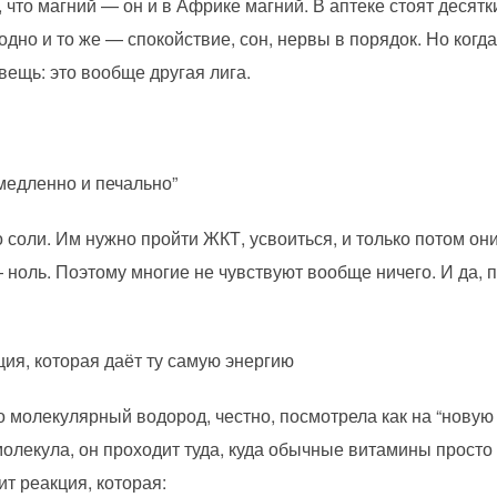
 что магний — он и в Африке магний. В аптеке стоят десятки
одно и то же — спокойствие, сон, нервы в порядок. Но ког
вещь: это вообще другая лига.
медленно и печально”
оли. Им нужно пройти ЖКТ, усвоиться, и только потом они
ноль. Поэтому многие не чувствуют вообще ничего. И да, п
ция, которая даёт ту самую энергию
 молекулярный водород, честно, посмотрела как на “новую 
лекула, он проходит туда, куда обычные витамины просто н
т реакция, которая: