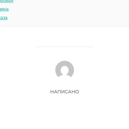
оровья
зина
каза
АВТОР ЗАПИСИ
НАПИСАНО