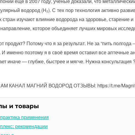
понии ещё в 2007 году, учёные доказали, что металлически
улярный водород (H₂). С тех пор технология активно развив
х стран изучают влияние водорода на здоровье, старение и
 направление, которое объединяет лучших мировых исслед
т продукт? Потому что я за результат. Не за “пить полгода 
И именно поэтому я в своё время оставил все аптечные а
ет иначе — глубже, быстрее и мягче. Нужна консультация
M КАНАЛ МАГНИЙ ВОДОРОД ОТЗЫВЫ: https://t.me/Magniy
лы и товары
 практика применения
плекс: рекомендации