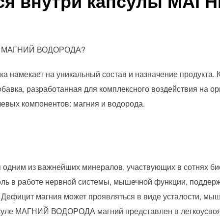
ся внутри капсулы МАГ
?
улы МАГНИЙ ВОДОРОДА?
ка намекает на уникальный состав и назначение продукт
бавка, разработанная для комплексного воздействия на ор
чевых компонентов: магния и водорода.
ся одним из важнейших минералов, участвующих в сотнях б
роль в работе нервной системы, мышечной функции, поддер
 Дефицит магния может проявляться в виде усталости, мы
псуле МАГНИЙ ВОДОРОДА магний представлен в легкоусво