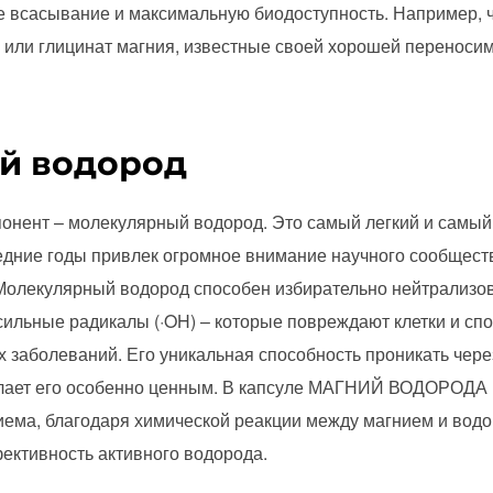
 всасывание и максимальную биодоступность. Например, ч
я или глицинат магния, известные своей хорошей переноси
й водород
понент – молекулярный водород. Это самый легкий и самы
ледние годы привлек огромное внимание научного сообщес
Молекулярный водород способен избирательно нейтрализо
ильные радикалы (·OH) – которые повреждают клетки и сп
х заболеваний. Его уникальная способность проникать чер
делает его особенно ценным. В капсуле МАГНИЙ ВОДОРОДА 
ема, благодаря химической реакции между магнием и водо
ективность активного водорода.