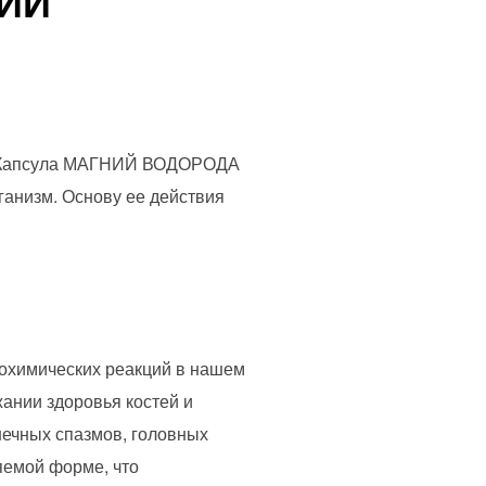
НИЙ
а. Капсула МАГНИЙ ВОДОРОДА
ганизм. Основу ее действия
иохимических реакций в нашем
жании здоровья костей и
шечных спазмов, головных
яемой форме, что