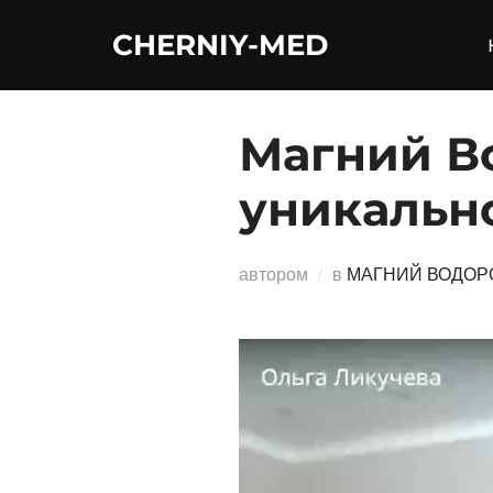
Перейти
CHERNIY-MED
к
содержимому
Магний Во
уникальн
автором
в
МАГНИЙ ВОДОР