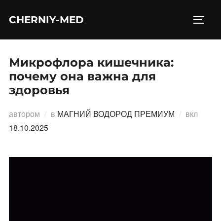
Перейти
CHERNIY-MED
к
ПЕРЕ
содержимому
Микрофлора кишечника:
почему она важна для
здоровья
Опубл
автором
в
МАГНИЙ ВОДОРОД ПРЕМИУМ
вкл
18.10.2025