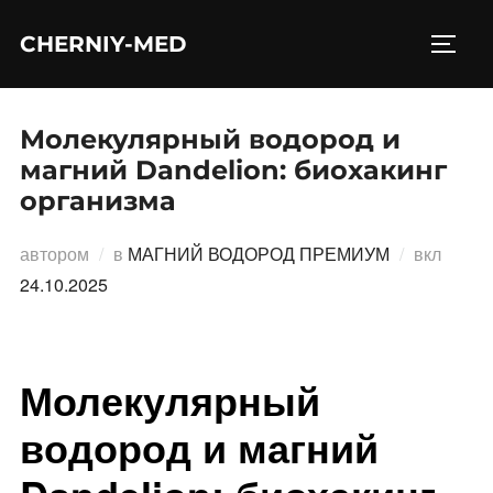
Перейти
CHERNIY-MED
к
ПЕРЕ
содержимому
Молекулярный водород и
магний Dandelion: биохакинг
организма
Опубл
автором
в
МАГНИЙ ВОДОРОД ПРЕМИУМ
вкл
24.10.2025
Молекулярный
водород и магний