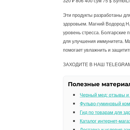
320 ₽ 806 400 сум 75 $ SymbiLi
Эти продукты разработаны для
здоровьем. Магний Водород H₂
уровень стресса. Болгарские 
для улучшения иммунитета. M
помогает увлажнить и защитит
ЗАХОДИТЕ В НАШ TELEGRAM К
Полезные материа
Черный мед: отзывы и
Фульво-гуминовый ком
Гид по товарам для зд
Каталог интернет-мага
Доставка и условия за