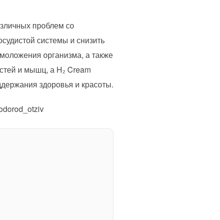
азличных проблем со
осудистой системы и снизить
омоложения организма, а также
стей и мышц, а H₂ Cream
ддержания здоровья и красоты.
orod_otziv