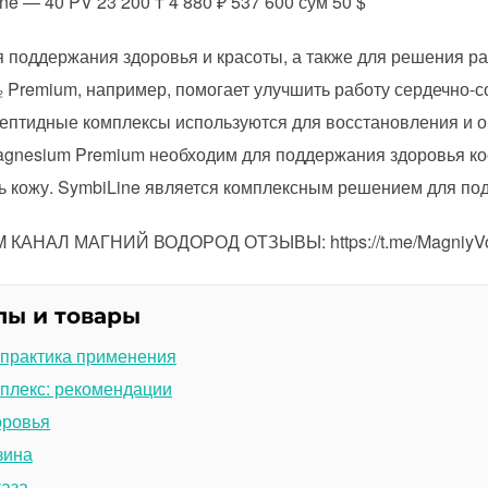
ne — 40 PV 23 200 ₸ 4 880 ₽ 537 600 сум 50 $
 поддержания здоровья и красоты, а также для решения р
 Premium, например, помогает улучшить работу сердечно-с
пептидные комплексы используются для восстановления и 
agnesium Premium необходим для поддержания здоровья ко
ь кожу. SymbiLine является комплексным решением для по
АНАЛ МАГНИЙ ВОДОРОД ОТЗЫВЫ: https://t.me/MagniyVod
лы и товары
 практика применения
плекс: рекомендации
оровья
зина
каза