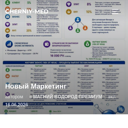
Перейти
CHERNIY-MED
к
ПЕРЕ
содержимому
Новый Маркетинг
Опубл
автором
в
МАГНИЙ ВОДОРОД ПРЕМИУМ
вкл
16.06.2026