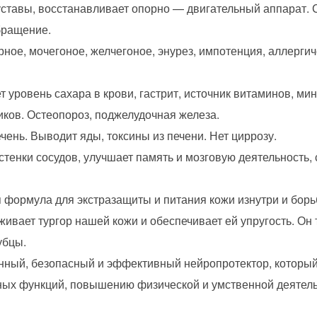
ставы, восстанавливает опорно — двигательный аппарат.
бращение.
ное, мочегоное, желчегоное, энурез, импотенция, аллерги
 уровень сахара в крови, гастрит, источник витаминов, ми
ков. Остеопороз, поджелудочная железа.
ень. Выводит яды, токсины из печени. Нет циррозу.
тенки сосудов, улучшает память и мозговую деятельность, 
формула для экстразащиты и питания кожи изнутри и бор
живает тургор нашей кожи и обеспечивает ей упругость. Он
убцы.
ный, безопасный и эффективный нейропротектор, который
вных функций, повышению физической и умственной деятел