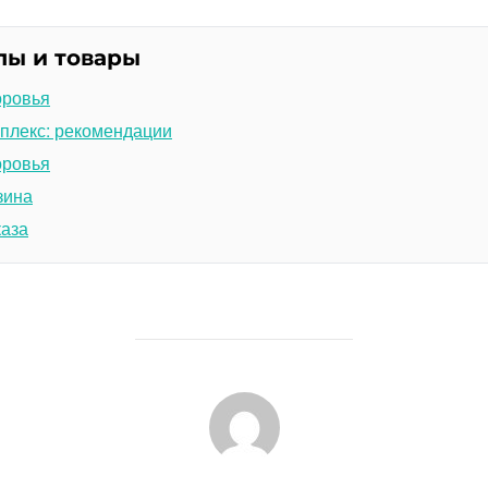
лы и товары
оровья
плекс: рекомендации
оровья
зина
каза
АВТОР ЗАПИСИ