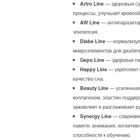
Artro Line
— здоровые су
процессы, улучшает кровоо
AW Line
— антипаразитар
эпилепсия.
Diabe Line
— нормализует
микроэлементов для диабети
Gepo Line
— здоровая печ
Happy Line
— укрепляет с
качество сна.
Beauty Line
— усиленная 
коллагеном, эластин поддер
заживляет и разглаживает р
Synergy Line
— современ
памяти, внимания, когнити
способности к обучению.