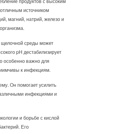
ебление продуктов с высоким
 отличным источником
й, магний, натрий, железо и
организма.
е щелочной среды может
сокого pH дестабилизирует
то особенно важно для
риимчивы к инфекциям.
му. Он помогает усилить
различными инфекциями и
кологии и борьбе с кислой
актерий. Его