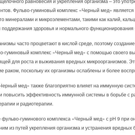
щелочного равновесия и укрепления организма – это употр
тов. Фульво-гуминовый комплекс «Черный мед» является
го минералами и микроэлементами, такими как калий, кальци
я поддержания здоровья и нормального функционирования 
низмы часто процветают в кислой среде, поэтому создани
ьво-гуминовый комплекс «Черный мед» с помощью своего вы
дящей для роста и выживания вредных микроорганизмов. Э
е раком, поскольку их организмы ослаблены и более восп
Черный мед» также благоприятно влияет на иммунную систе
и повысить эффективность иммунной системы в борьбе с 
ерапии и радиотерапии.
 фульво-гуминового комплекса «Черный мед» с pH 9 при он
ним из путей укрепления организма и устранения вредных б