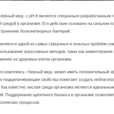
Черный мед» с pH 9 является специально разработанным п
ой средой в организме. Его действие основано на сильном 
устранению болезнетворных бактерий.
являются одной из самых серьезных и опасных проблем со
спользование агрессивных методов, таких как химиотерапия
лияние на здоровые клетки организма.
о комплекса «Черный мед» может иметь положительный эф
го подщелачивающие свойства помогают создать неблагопри
Как известно, кислая среда организма является идеальны
й. Поддержание щелочного баланса в организме позволяет
огических процессов.