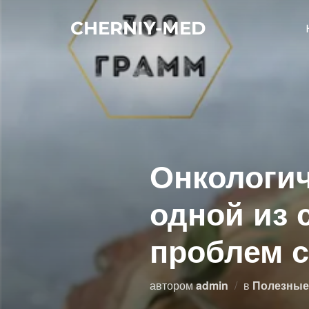
Перейти
CHERNIY-MED
к
содержимому
Онкологич
одной из 
проблем с
автором
admin
в
Полезные 