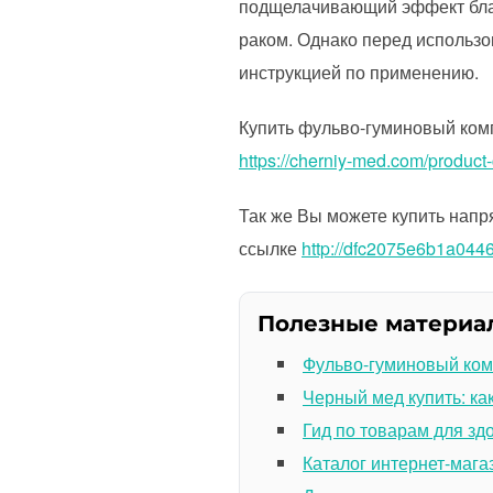
подщелачивающий эффект благ
раком. Однако перед использо
инструкцией по применению.
Купить фульво-гуминовый ком
https://cherniy-med.com/product
Так же Вы можете купить напр
ссылке
http://dfc2075e6b1a04
Полезные материа
Фульво-гуминовый ком
Черный мед купить: ка
Гид по товарам для зд
Каталог интернет-мага