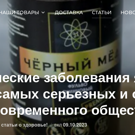
НАШИ ТОВАРЫ
ДОСТАВКА
СТАТЬИ
НОВ
еские заболевания
самых серьезных и
овременного общес
Опубликовано
статьи о здоровье!
вкл
09.10.2023