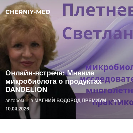
Перейти
CHERNIY-MED
к
ПЕРЕ
содержимому
Онлайн-встреча: Мнение
микробиолога о продуктах
DANDELION
Опубл
автором
в
МАГНИЙ ВОДОРОД ПРЕМИУМ
вкл
10.04.2026