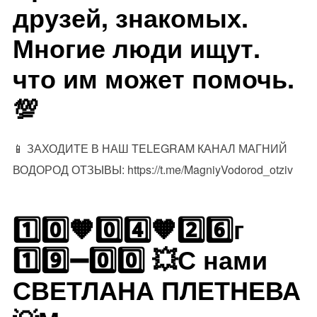
друзей, знакомых.
Многие люди ищут.
что им может помочь.
💯
📱 ЗАХОДИТЕ В НАШ TELEGRAM КАНАЛ МАГНИЙ
ВОДОРОД ОТЗЫВЫ: https://t.me/MagniyVodorod_otziv
1️⃣0️⃣🧡0️⃣4️⃣🧡2️⃣6️⃣г
1️⃣9️⃣➖0️⃣0️⃣ 💥С нами
СВЕТЛАНА ПЛЕТНЕВА