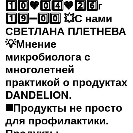
1️⃣0️⃣🧡0️⃣4️⃣🧡2️⃣6️⃣г
1️⃣9️⃣➖0️⃣0️⃣ 💥С нами
СВЕТЛАНА ПЛЕТНЕВА
💡Мнение
микробиолога с
многолетней
практикой о продуктах
DANDELION.
◼️Продукты не просто
для профилактики.
Продукты