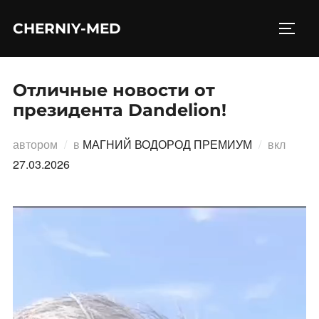
Перейти
CHERNIY-MED
к
ПЕРЕ
содержимому
Отличные новости от
президента Dandelion!
Опубл
автором
в
МАГНИЙ ВОДОРОД ПРЕМИУМ
вкл
27.03.2026