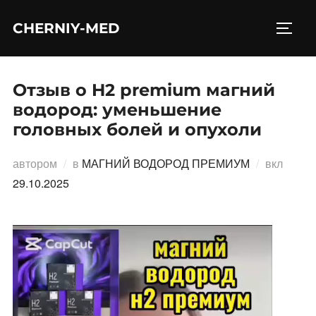
Перейти
CHERNIY-MED
к
ПЕРЕ
содержимому
Отзыв о H2 premium магний
водород: уменьшение
головных болей и опухоли
Опубл
автором
в
МАГНИЙ ВОДОРОД ПРЕМИУМ
вкл
29.10.2025