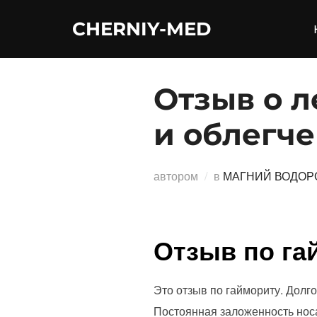
Перейти
CHERNIY-MED
к
содержимому
Отзыв о л
и облегч
автором
в
МАГНИЙ ВОДОР
Отзыв по га
Это отзыв по гаймориту. Долг
Постоянная заложенность носа