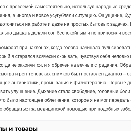
ся с проблемой самостоятельно, используя народные средс
ения, а иногда и вовсе усугубляли ситуацию. Ощущение, бу
доточиться на работе и даже на простых бытовых задачах.
ально дышать делали сон беспокойным и не приносили вос
омфорт при наклонах, когда голова начинала пульсироват
орый я старался всячески скрывать, чувствуя себя неловко
когда не закончится, и я обречен на вечные страдания. Обр
мотра и рентгеновских снимков был поставлен диагноз – о
ющее антибиотики, промывания и физиотерапию. Первые д
овать улучшение. Дыхание стало свободнее, головные боли
Это было настоящее облегчение, которое я не мог передать
о обращаться за медицинской помощью при подобных забо
лы и товары