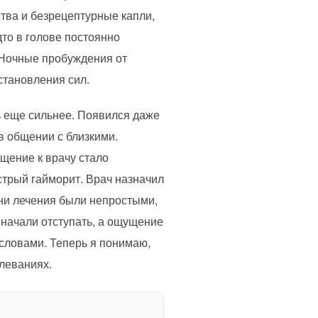
тва и безрецептурные капли,
дто в голове постоянно
 Ночные пробуждения от
становления сил.
ь еще сильнее. Появился даже
 в общении с близкими.
ащение к врачу стало
стрый гайморит. Врач назначил
ни лечения были непростыми,
 начали отступать, а ощущение
 словами. Теперь я понимаю,
леваниях.