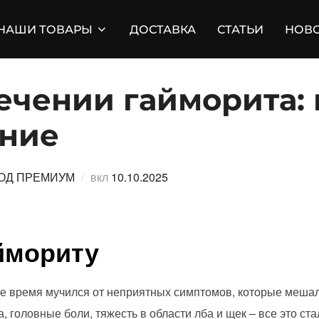
НАШИ ТОВАРЫ
ДОСТАВКА
СТАТЬИ
НОВ
ечении гайморита:
ение
Опубликовано
ОД ПРЕМИУМ
вкл
10.10.2025
ймориту
ое время мучился от неприятных симптомов, которые меша
, головные боли, тяжесть в области лба и щек – все это с