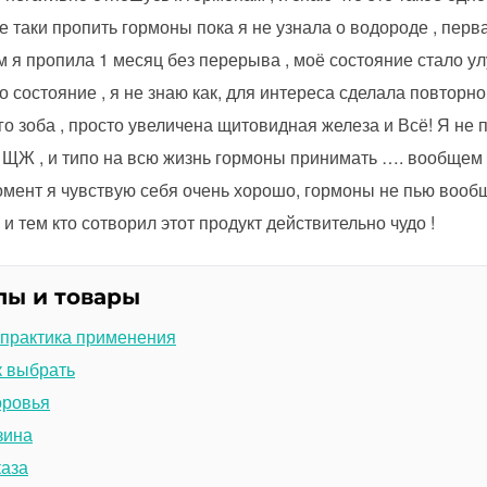
 таки пропить гормоны пока я не узнала о водороде , перв
м я пропила 1 месяц без перерыва , моё состояние стало ул
 состояние , я не знаю как, для интереса сделала повторно 
 зоба , просто увеличена щитовидная железа и Всё! Я не п
 ЩЖ , и типо на всю жизнь гормоны принимать …. вообщем 
омент я чувствую себя очень хорошо, гормоны не пью вооб
 тем кто сотворил этот продукт действительно чудо !
лы и товары
 практика применения
к выбрать
оровья
зина
каза