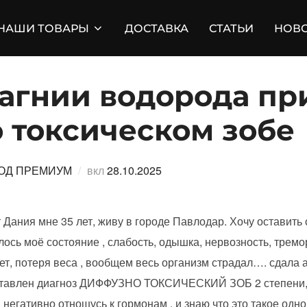
НАШИ ТОВАРЫ
ДОСТАВКА
СТАТЬИ
НОВ
магнии водорода пр
 токсическом зобе
Опубликовано
ОД ПРЕМИУМ
вкл
28.10.2025
 Дания мне 35 лет, живу в городе Павлодар. Хочу оставить
лось моё состояние , слабость, одышка, нервозность, тремо
т, потеря веса , вообщем весь организм страдал…. сдала а
ставлен диагноз ДИФФУЗНО ТОКСИЧЕСКИЙ ЗОБ 2 степени, в
я негативно отношусь к гормонам , и знаю что это такое одн