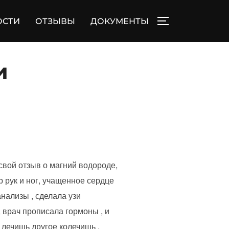
ОСТИ
ОТЗЫВЫ
ДОКУМЕНТЫ
ПЕРЕКЛЮЧИТЬ
и
 свой отзыв о магний водороде,
р рук и ног, учащенное сердце
нализы , сделала узи
рач прописала гормоны , и
о лечишь другое колечишь .