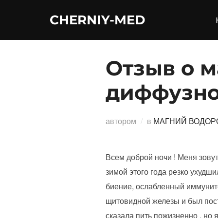
Перейти
CHERNIY-MED
к
содержимому
Отзыв о 
диффузно
автором
в
МАГНИЙ ВОДОР
Всем доброй ночи ! Меня зовут
зимой этого года резко ухудши
биение, ослабленный иммуните
щитовидной железы и был по
сказала пить пожизненно , но 