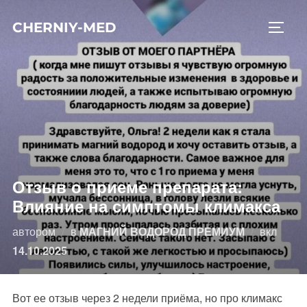
Перейти
CHERNIY-MED
к
ПЕРЕ
содержимому
Отзыв о приеме препарата:
Влияние на симптомы климакса
Опубл
автором
в
МАГНИЙ ВОДОРОД ПРЕМИУМ
вкл
14.10.2025
Вот ее отзыв через 2 недели приёма, но про климакс