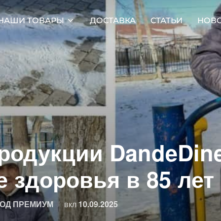
НАШИ ТОВАРЫ
ДОСТАВКА
СТАТЬИ
НОВ
родукции DandeDine
 здоровья в 85 лет
Опубликовано
ОД ПРЕМИУМ
вкл
10.09.2025