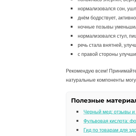
нормализовался сон, ушл
днём бодрствует, активн
ночные позывы уменьшили
нормализовался стул, пи
речь стала внятней, улу
с правой стороны улучши
Рекомендую всем! Принимайте 
натуральные компоненты могу
Полезные материа
Черный мед: отзывы и
Фульвовая кислота: ф
Гид по товарам для зд