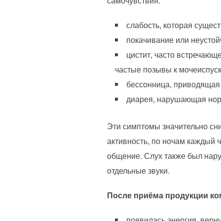
самочувствия:
слабость, которая сущес
покачивание или неустой
цистит, часто встречаю
частые позывы к мочеиспус
бессонница, приводящая 
диарея, нарушающая нор
Эти симптомы значительно сн
активность, по ночам каждый ч
общение. Слух также был нару
отдельные звуки.
После приёма продукции ко
появилась энергия, верн