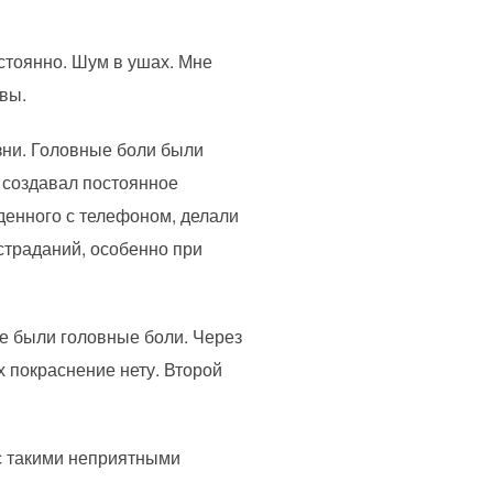
стоянно. Шум в ушах. Мне
авы.
зни. Головные боли были
х создавал постоянное
денного с телефоном, делали
страданий, особенно при
не были головные боли. Через
х покраснение нету. Второй
 с такими неприятными