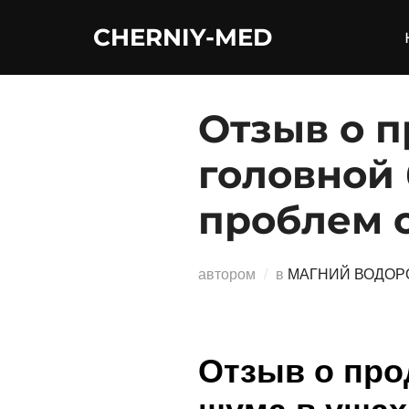
Перейти
CHERNIY-MED
к
содержимому
Отзыв о п
головной 
проблем 
автором
в
МАГНИЙ ВОДОР
Отзыв о про
шума в ушах