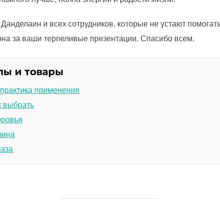
Данделаин и всех сотрудников, которые не устают помогат
рна за ваши терпеливые презентации. Спасибо всем.
лы и товары
 практика применения
к выбрать
оровья
зина
каза