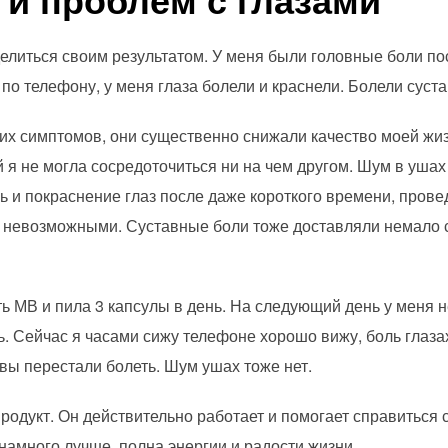
делиться своим результатом. У меня были головные боли по
 по телефону, у меня глаза болели и краснели. Болели суст
тих симптомов, они существенно снижали качество моей жи
й я не могла сосредоточиться ни на чем другом. Шум в уша
 и покраснение глаз после даже короткого времени, прове
и невозможными. Суставные боли тоже доставляли немало 
ть МВ и пила 3 капсулы в день. На следующий день у меня 
ь. Сейчас я часами сижу телефоне хорошо вижу, боль глаза
вы перестали болеть. Шум ушах тоже нет.
продукт. Он действительно работает и помогает справиться
намного лучше, полна энергии и радости жизни.