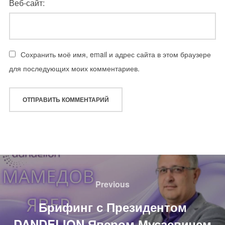
Веб-сайт:
Сохранить моё имя, email и адрес сайта в этом браузере
для последующих моих комментариев.
Навигация
по
Previous
Previous
записям
Брифинг с Президентом
DANDELION Явером Мусаевичем