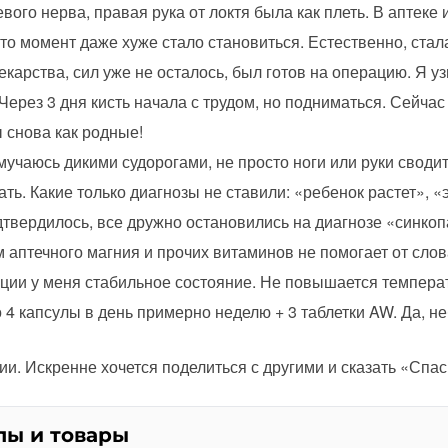
ого нерва, правая рука от локтя была как плеть. В аптеке 
й-то момент даже хуже стало становиться. Естественно, стал
екарства, сил уже не осталось, был готов на операцию. Я уз
Через 3 дня кисть начала с трудом, но подниматься. Сейчас
ы снова как родные!
мучаюсь дикими судорогами, не просто ноги или руки сводит,
ь. Какие только диагнозы не ставили: «ребенок растет», «
твердилось, все дружно остановились на диагнозе «синко
м аптечного магния и прочих витаминов не помогает от слов
ции у меня стабильное состояние. Не повышается температ
 4 капсулы в день примерно неделю + 3 таблетки AW. Да, не
и. Искренне хочется поделиться с другими и сказать «Спас
лы и товары