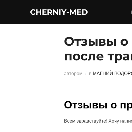
Перейти
CHERNIY-MED
к
содержимому
Отзывы о
после тра
автором
в
МАГНИЙ ВОДОР
Отзывы о п
Всем здравствуйте! Хочу напи