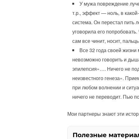
У мужа повреждение лучев
т.р., эффект — ноль, в како
система. Он перестал пить л
уговорила его попробовать. 
сам все чинит, носит, пальц
Все 32 года своей жизни 
невозможно говорить и дышат
эпилепсия»…. Ничего не под
неизвестного генеза». Прие
при любом волнении и ситуа
ничего не переводит. Пью по
Мои партнеры знают эти истори
Полезные материа