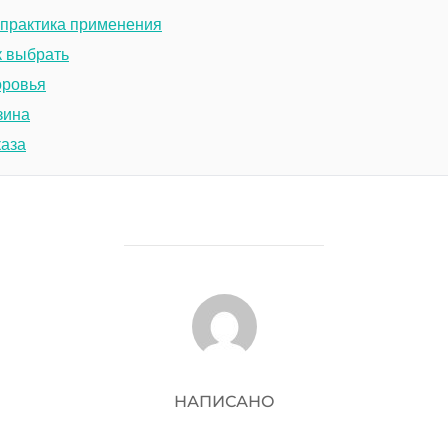
 практика применения
к выбрать
оровья
зина
каза
АВТОР ЗАПИСИ
НАПИСАНО