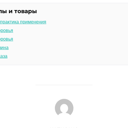
лы и товары
 практика применения
оровья
оровья
зина
каза
АВТОР ЗАПИСИ