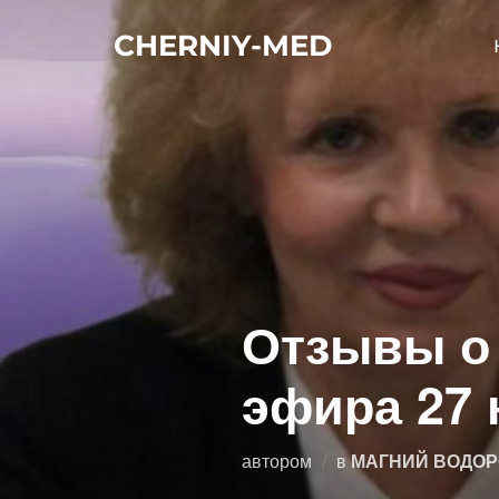
Перейти
CHERNIY-MED
к
содержимому
Отзывы о 
эфира 27 
автором
в
МАГНИЙ ВОДОР