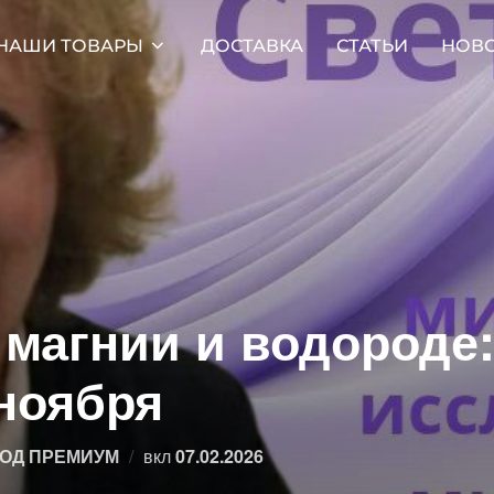
НАШИ ТОВАРЫ
ДОСТАВКА
СТАТЬИ
НОВ
магнии и водороде:
ноября
Опубликовано
ОД ПРЕМИУМ
вкл
07.02.2026