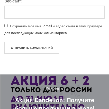
Веб-сайт:
Сохранить моё имя, email и адрес сайта в этом браузере
для последующих моих комментариев.
Навигация
по
Previous
Previous
записям
Акция Dandelion: Получите
больше продукции в июле!