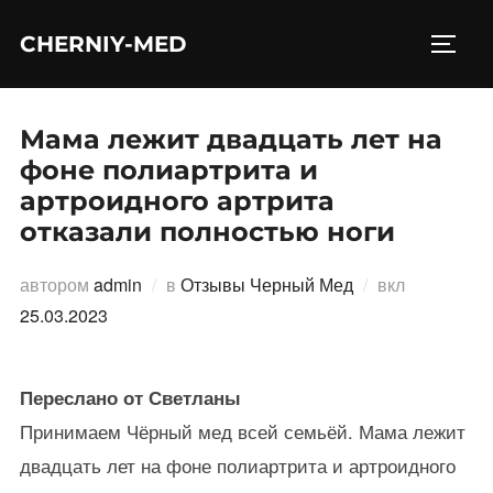
Перейти
CHERNIY-MED
к
ПЕРЕ
содержимому
Мама лежит двадцать лет на
фоне полиартрита и
артроидного артрита
отказали полностью ноги
Опубликов
автором
admin
в
Отзывы Черный Мед
вкл
25.03.2023
Переслано от Светланы
Принимаем Чёрный мед всей семьёй. Мама лежит
двадцать лет на фоне полиартрита и артроидного