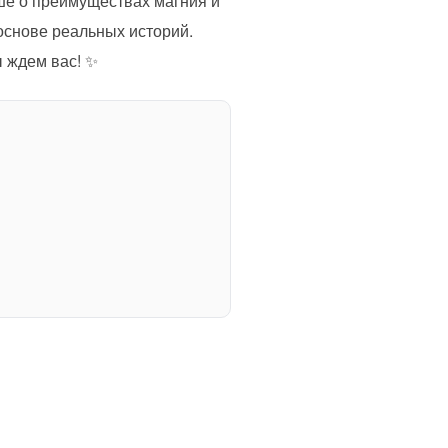
ше о преимуществах магния и
основе реальных историй.
 ждем вас! ✨