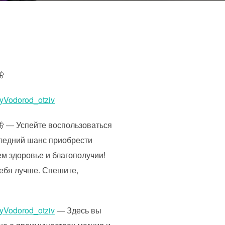

iyVodorod_otziv
 — Успейте воспользоваться
следний шанс приобрести
м здоровье и благополучии!
ебя лучше. Спешите,
iyVodorod_otziv
— Здесь вы