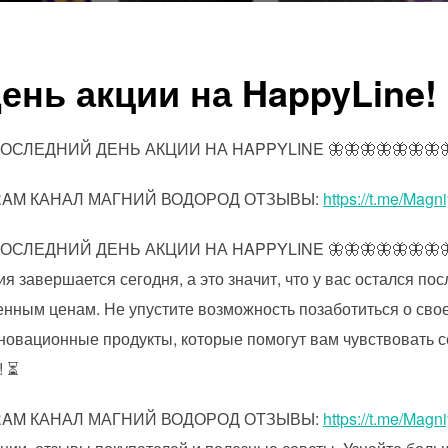
ень акции на HappyLine!
 ) ПОСЛЕДНИЙ ДЕНЬ АКЦИИ НА HAPPYLINE 🦋🦋🦋🦋🦋🦋🦋
GRAM КАНАЛ МАГНИЙ ВОДОРОД ОТЗЫВЫ:
https://t.me/Magn
 ) ПОСЛЕДНИЙ ДЕНЬ АКЦИИ НА HAPPYLINE 🦋🦋🦋🦋🦋🦋🦋🦋
 завершается сегодня, а это значит, что у вас остался по
нным ценам. Не упустите возможность позаботиться о свое
новационные продукты, которые помогут вам чувствовать с
! ⏳
GRAM КАНАЛ МАГНИЙ ВОДОРОД ОТЗЫВЫ:
https://t.me/Magn