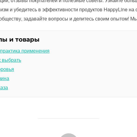
ии, отзывы покупателей и полезные советы. Узнайте боль
низм и убедитесь в эффективности продуктов HappyLine на 
обществу, задавайте вопросы и делитесь своим опытом! Мы
лы и товары
 практика применения
к выбрать
оровья
зина
каза
АВТОР ЗАПИСИ