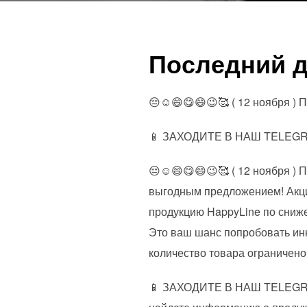
Последний д
😔☺️😄😋😄😉🥰 ( 12 ноября
📱 ЗАХОДИТЕ В НАШ TELE
😔☺️😄😋😄😉🥰 ( 12 ноября
выгодным предложением! Акция
продукцию HappyLine по сниже
Это ваш шанс попробовать ин
количество товара ограничено
📱 ЗАХОДИТЕ В НАШ TELE