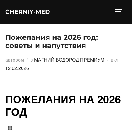
Перейти
CHERNIY-MED
к
ПЕРЕ
содержимому
Пожелания на 2026 год:
советы и напутствия
Опубл
автором
в
МАГНИЙ ВОДОРОД ПРЕМИУМ
вкл
12.02.2026
ПОЖЕЛАНИЯ НА 2026
ГОД
‼️‼️‼️