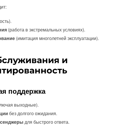
ит:
сть).
ния
(работа в экстремальных условиях).
ование
(имитация многолетней эксплуатации).
обслуживания и
нтированность
ая поддержка
лючая выходные).
ции
без долгого ожидания.
ссенджеры
для быстрого ответа.