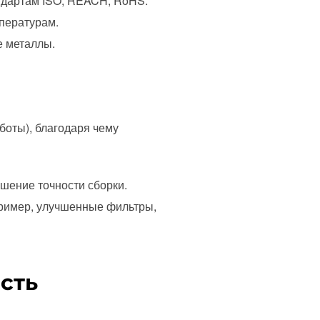
ндартам ISO, REACH, RoHS.
пературам.
е металлы.
боты), благодаря чему
шение точности сборки.
пример, улучшенные фильтры,
сть