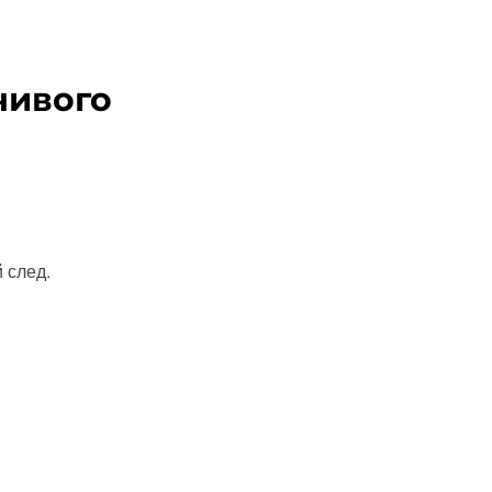
чивого
 след.