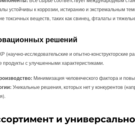
омпоненты:
Все сырье соответствует международным ста
лы устойчивы к коррозии, истиранию и экстремальным тем
е токсичных веществ, таких как свинец, фталаты и тяжелы
новационных решений
КР (научно-исследовательские и опытно-конструкторские ра
 продукты с улучшенными характеристиками.
роизводство:
Минимизация человеческого фактора и повы
огии:
Уникальные решения, которых нет у конкурентов (на
я).
ссортимент и универсально