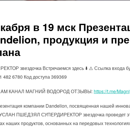
екабря в 19 мск Презента
ndelion, продукция и пр
лана
ОР звездочка Встречаемся здесь ⬇️ ⚠️ Ссылка входа бу
482 6780 Код доступа 369369
GRAM КАНАЛ МАГНИЙ ВОДОРОД ОТЗЫВЫ:
https://t.me/Magn
резентация компании Dandelion, посвященная нашей иннов
 РУСЛАН ПШЕДЗЯЛ СУПЕРДИРЕКТОР звездочка проведет это
вах наших продуктов, основанных на передовых технология