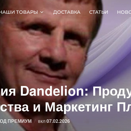
НАШИ ТОВАРЫ
ДОСТАВКА
СТАТЬИ
НОВ
ия Dandelion: Прод
тва и Маркетинг П
Опубликовано
ОД ПРЕМИУМ
вкл
07.02.2026