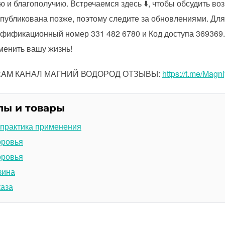
ю и благополучию. Встречаемся здесь ⬇️, чтобы обсудить во
 опубликована позже, поэтому следите за обновлениями. Дл
ифификационный номер 331 482 6780 и Код доступа 369369.
зменить вашу жизнь!
GRAM КАНАЛ МАГНИЙ ВОДОРОД ОТЗЫВЫ:
https://t.me/Magn
лы и товары
 практика применения
оровья
оровья
зина
каза