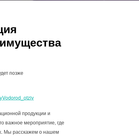
ция
еимущества
дет позже
iyVodorod_otziv
ационной продукции и
 важное мероприятие, где
х. Мы расскажем о нашем