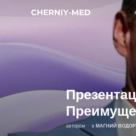
Перейти
CHERNIY-MED
к
содержимому
Презентац
Преимущес
автором
в
МАГНИЙ ВОДОР