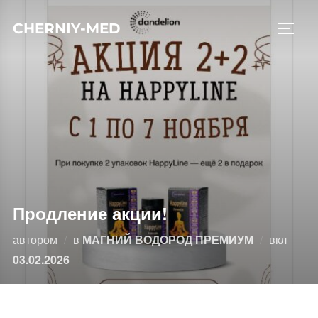
Перейти
CHERNIY-MED
к
ПЕРЕ
содержимому
Продление акции!
Опубл
автором
в
МАГНИЙ ВОДОРОД ПРЕМИУМ
вкл
03.02.2026