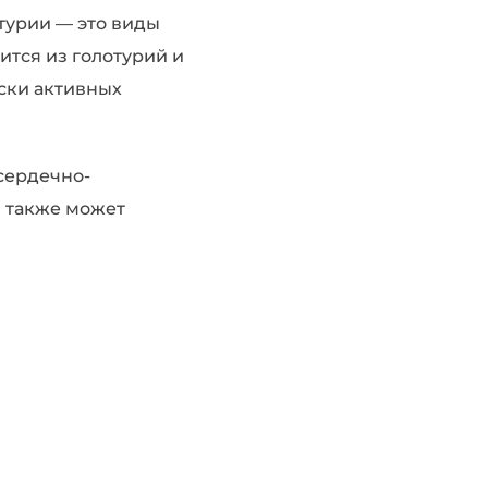
отурии — это виды
ится из голотурий и
ски активных
сердечно-
н также может