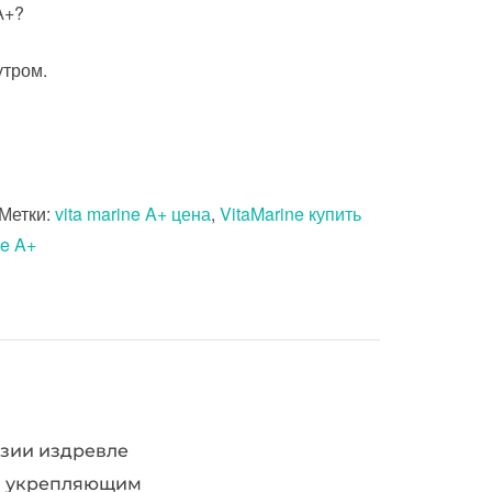
А+?
утром.
Метки:
vita marine A+ цена
,
VitaMarine купить
ne A+
Азии издревле
 и укрепляющим