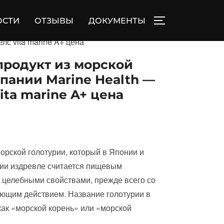
ОСТИ
ОТЗЫВЫ
ДОКУМЕНТЫ
ПЕРЕКЛЮЧИТЬ
лс vita marine A+ цена
 продукт из морской
пании Marine Health —
ita marine A+ цена
 морской голотурии, который в Японии и
зии издревле считается пищевым
 целебными свойствами, прежде всего со
ющим действием. Название голотурии в
как «морской корень» или «морской