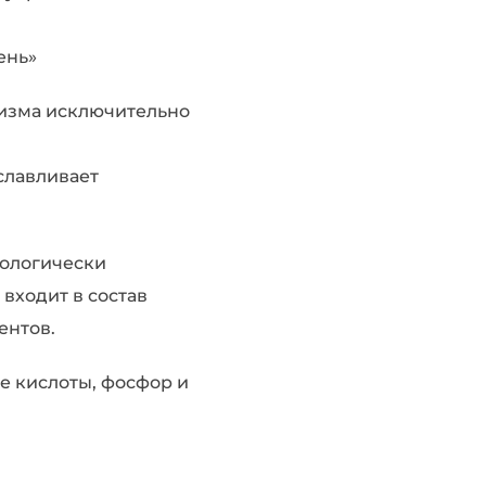
ень»
изма исключительно
славливает
иологически
входит в состав
ентов.
е кислоты, фосфор и