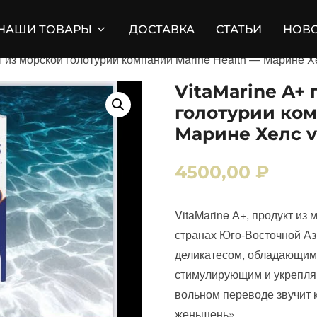
НАШИ ТОВАРЫ
ДОСТАВКА
СТАТЬИ
НОВ
т из морской голотурии компании Marine Health — Марине Хе
VitaMarine A+
голотурии ком
Марине Хелс v
4500,00
₽
VitaMarine А+, продукт из
странах Юго-Восточной А
деликатесом, обладающим
стимулирующим и укрепля
вольном переводе звучит 
женьшень».