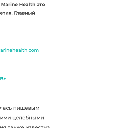
Marine Health это
етия. Главный
marinehealth.com
 B+
алась пищевым
воими целебными
ия также известна