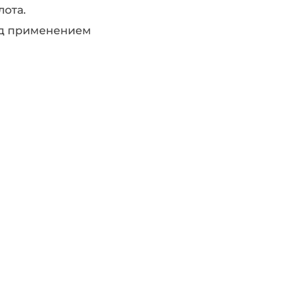
лота.
ред применением