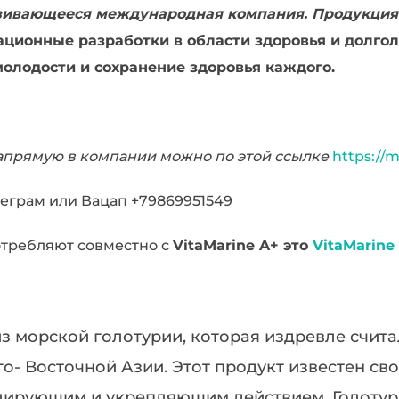
азвивающееся международная компания. Продукция
ционные разработки в области здоровья и долгол
олодости и сохранение здоровья каждого.
напрямую в компании можно по этой ссылке
https://
еграм или Вацап +79869951549
отребляют совместно с
VitaMarine A+ это
VitaMarine
з морской голотурии, которая издревле счит
го- Восточной Азии. Этот продукт известен с
лирующим и укрепляющим действием. Голотур