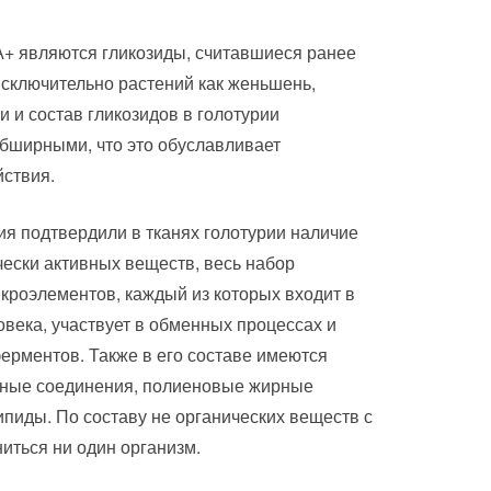
А+ являются гликозиды, считавшиеся ранее
сключительно растений как женьшень,
и и состав гликозидов в голотурии
бширными, что это обуславливает
йствия.
я подтвердили в тканях голотурии наличие
чески активных веществ, весь набор
икроэлементов, каждый из которых входит в
ловека, участвует в обменных процессах и
ерментов. Также в его составе имеются
дные соединения, полиеновые жирные
ипиды. По составу не органических веществ с
иться ни один организм.