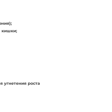
ния);
 кишки;
я угнетения роста