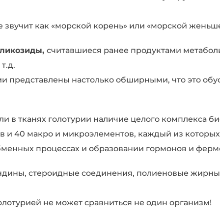
Марине
Хелс
е звучит как «морской корень» или «морской женьш
vita
marine
гликозиды,
считавшиеся ранее продуктами метабол
A+
т.д.
цена
ии представлены настолько обширными, что это обу
и в тканях голотурии наличие целого комплекса б
в и 40 макро и микроэлементов, каждый из которых 
 обменных процессах и образовании гормонов и ферм
ландины, стероидные соединения, полиеновые жирны
голотурией не может сравниться не один организм!