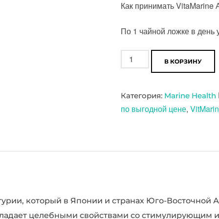
Как принимать VitaMarine 
По 1 чайной ложке в день 
Количество
В КОРЗИНУ
товара
VitaMarine
Категория:
Marine Health
A+
по выгодной цене
,
VitMari
продукт
из
морской
голотурии
компании
Marine
Health
отурии, который в Японии и странах Юго-Восточной 
-
бладает целебными свойствами со стимулирующим