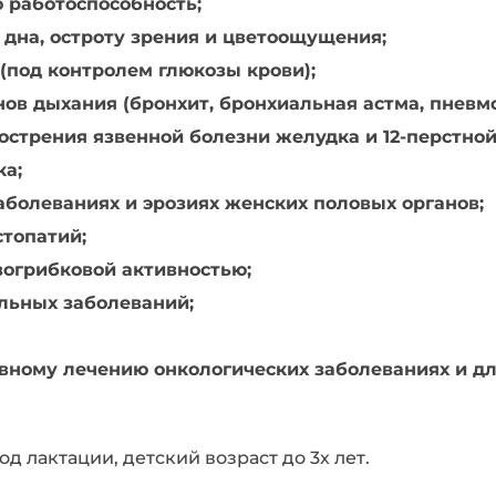
 работоспособность;
дна, остроту зрения и цветоощущения;
(под контролем глюкозы крови);
ов дыхания (бронхит, бронхиальная астма, пневмо
стрения язвенной болезни желудка и 12-перстной
ка;
болеваниях и эрозиях женских половых органов;
топатий;
огрибковой активностью;
льных заболеваний;
вному лечению онкологических заболеваниях и дл
 лактации, детский возраст до 3х лет.