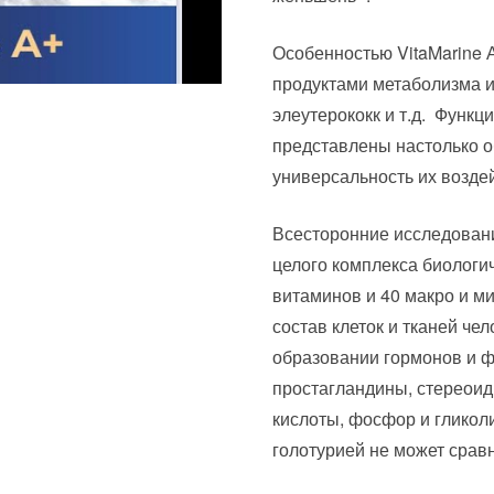
Особенностью VitaMarine 
продуктами метаболизма и
элеутерококк и т.д. Функци
представлены настолько о
универсальность их возде
Всесторонние исследовани
целого комплекса биологи
витаминов и 40 макро и м
состав клеток и тканей че
образовании гормонов и ф
простагландины, стереои
кислоты, фосфор и гликол
голотурией не может сравн