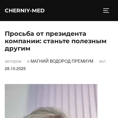
Перейти
CHERNIY-MED
к
ПЕРЕ
содержимому
Просьба от президента
компании: станьте полезным
другим
Опубл
автором
в
МАГНИЙ ВОДОРОД ПРЕМИУМ
вкл
28.10.2025