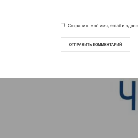
Сохранить моё имя, email и адре
Навигация
по
записям