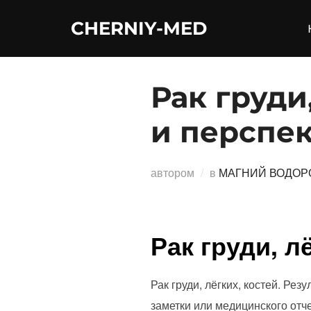
Перейти
CHERNIY-MED
к
содержимому
Рак груди
и перспе
автором
в
МАГНИЙ ВОДОР
Рак груди, л
Рак груди, лёгких, костей. Рез
заметки или медицинского отч