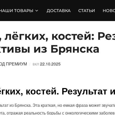
НАШИ ТОВАРЫ
ДОСТАВКА
СТАТЬИ
НОВ
, лёгких, костей: Р
ктивы из Брянска
Опубликовано
ОД ПРЕМИУМ
вкл
22.10.2025
ёгких, костей. Результат 
ультат из Брянска. Эта краткая, но емкая фраза может звуча
ета, отражая реальность борьбы с онкологическими заболе