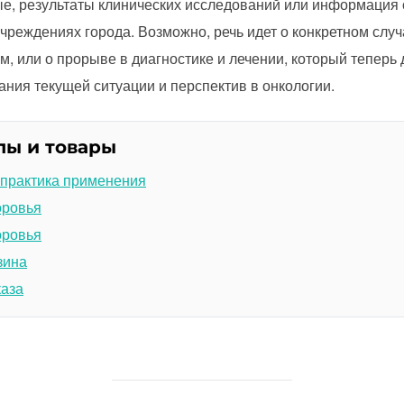
ые, результаты клинических исследований или информация 
реждениях города. Возможно, речь идет о конкретном слу
, или о прорыве в диагностике и лечении, который теперь 
ия текущей ситуации и перспектив в онкологии.
лы и товары
 практика применения
оровья
оровья
зина
каза