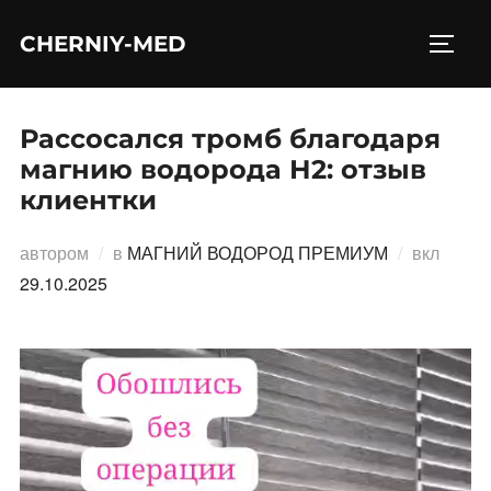
Перейти
CHERNIY-MED
к
ПЕРЕ
содержимому
Рассосался тромб благодаря
магнию водорода Н2: отзыв
клиентки
Опубл
автором
в
МАГНИЙ ВОДОРОД ПРЕМИУМ
вкл
29.10.2025