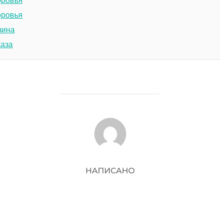
оровья
зина
каза
АВТОР ЗАПИСИ
НАПИСАНО