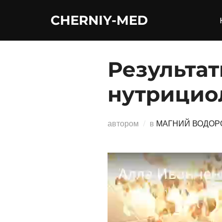
Перейти
CHERNIY-MED
к
содержимому
Результат
нутрицио
автором
в
МАГНИЙ ВОДОР