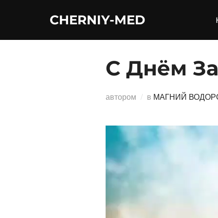
Перейти
CHERNIY-MED
к
содержимому
С Днём З
автором
в
МАГНИЙ ВОДОР