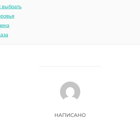
к выбрать
оровья
зина
каза
АВТОР ЗАПИСИ
НАПИСАНО