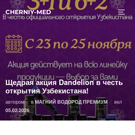
Перейти
CHERNIY-MED
к
ПЕРЕ
содержимому
Щедрая акция Dandelion в честь
открытия Узбекистана!
Опубл
автором
в
МАГНИЙ ВОДОРОД ПРЕМИУМ
вкл
05.02.2026