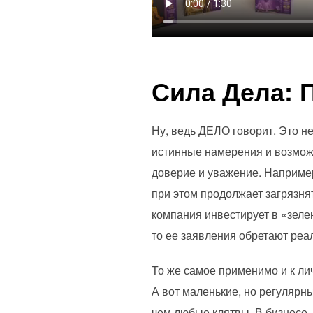
Сила Дела: 
Ну, ведь ДЕЛО говорит. Это не
истинные намерения и возможн
доверие и уважение. Например
при этом продолжает загрязнят
компания инвестирует в «зеле
то ее заявления обретают реа
То же самое применимо и к л
А вот маленькие, но регулярн
чем любые клятвы. В бизнесе