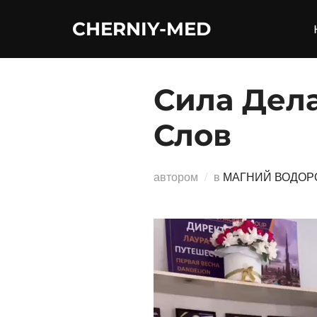
Перейти
CHERNIY-MED
к
содержимому
Сила Дел
Слов
автором
в
МАГНИЙ ВОДОР