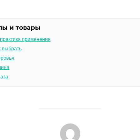
лы и товары
 практика применения
к выбрать
оровья
зина
каза
АВТОР ЗАПИСИ