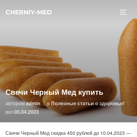
Перейти
CHERNIY-MED
к
ПЕРЕ
содержимому
Свечи Черный Мед купить
автором
admin
в
Полезные статьи о здоровье!
Опубликовано
вкл
05.04.2023
Свечи Черный Мед скидка 450 рублей до 10.04.2023 —