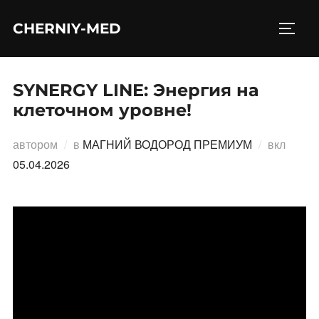
Перейти
CHERNIY-MED
к
ПЕРЕ
содержимому
SYNERGY LINE: Энергия на
клеточном уровне!
Опубл
автором
в
МАГНИЙ ВОДОРОД ПРЕМИУМ
вкл
05.04.2026