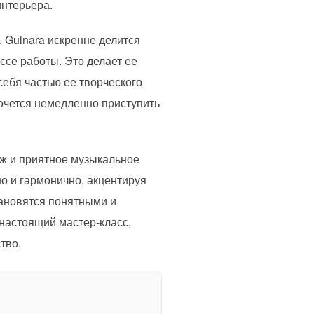
интерьера.
 Gulnara искренне делится
ссе работы. Это делает ее
себя частью ее творческого
хочется немедленно приступить
аж и приятное музыкальное
о и гармонично, акцентируя
тановятся понятными и
 настоящий мастер-класс,
тво.