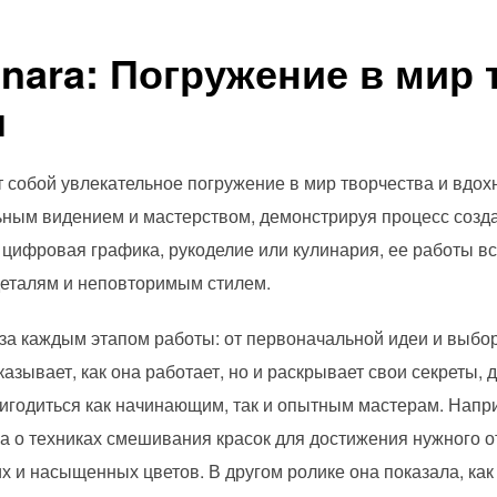
nara: Погружение в мир 
я
т собой увлекательное погружение в мир творчества и вдох
ьным видением и мастерством, демонстрируя процесс созд
, цифровая графика, рукоделие или кулинария, ее работы в
деталям и неповторимым стилем.
за каждым этапом работы: от первоначальной идеи и выб
казывает, как она работает, но и раскрывает свои секреты,
игодиться как начинающим, так и опытным мастерам. Напри
а о техниках смешивания красок для достижения нужного 
их и насыщенных цветов. В другом ролике она показала, ка