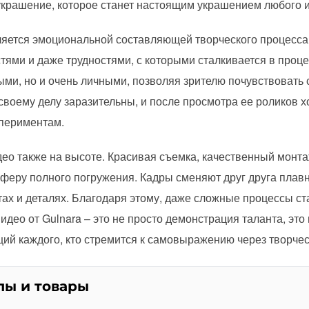
украшение, которое станет настоящим украшением любого 
яется эмоциональной составляющей творческого процесса.
ями и даже трудностями, с которыми сталкивается в проце
ыми, но и очень личными, позволяя зрителю почувствовать 
к своему делу заразительны, и после просмотра ее роликов 
спериментам.
ео также на высоте. Красивая съемка, качественный монт
еру полного погружения. Кадры сменяют друг друга плавн
ах и деталях. Благодаря этому, даже сложные процессы с
део от Gulnara – это не просто демонстрация таланта, это
й каждого, кто стремится к самовыражению через творчес
лы и товары