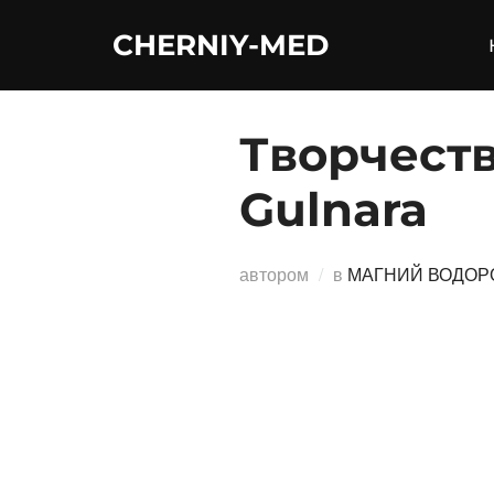
Перейти
CHERNIY-MED
к
содержимому
Творчеств
Gulnara
автором
в
МАГНИЙ ВОДОР