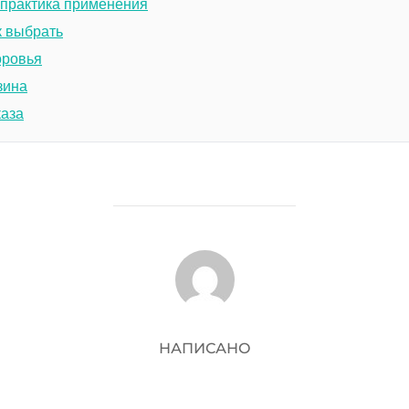
 практика применения
к выбрать
оровья
зина
каза
АВТОР ЗАПИСИ
НАПИСАНО