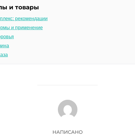
лы и товары
плекс: рекомендации
ормы и применение
оровья
зина
каза
АВТОР ЗАПИСИ
НАПИСАНО