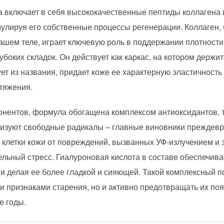
включает в себя высококачественные пептиды коллагена и
улируя его собственные процессы регенерации. Коллаген,
шем теле, играет ключевую роль в поддержании плотности
оких складок. Он действует как каркас, на котором держит
ует из названия, придает коже ее характерную эластичност
тяжения.
ентов, формула обогащена комплексом антиоксидантов, та
ализуют свободные радикалы – главные виновники преждевр
клетки кожи от повреждений, вызванных УФ-излучением и
льный стресс. Гиалуроновая кислота в составе обеспечив
 и делая ее более гладкой и сияющей. Такой комплексный п
 признаками старения, но и активно предотвращать их поя
е годы.