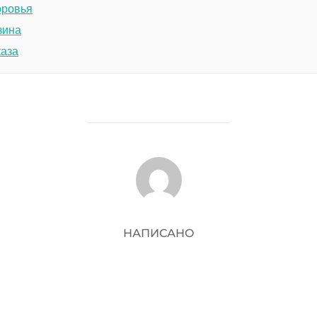
оровья
зина
каза
АВТОР ЗАПИСИ
НАПИСАНО