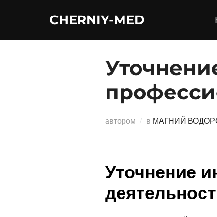
Перейти
CHERNIY-MED
к
содержимому
Уточнени
професси
автором
в
МАГНИЙ ВОДОР
Уточнение и
деятельност