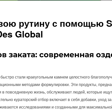
вою рутину с помощью S
Des Global
ов заката: современная оз
l быстро стали краеугольным камнем целостного благополу
ационными методами формулировки. Эти продукты, предн
 в повседневную жизнь, обслуживают людей, которые ищут
ельно кураторский отбор включает в себя добавки, уход з
рживаются исследованиями и созданными для максимально