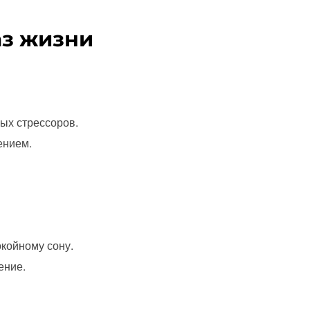
аз жизни
ых стрессоров.
ением.
окойному сону.
ение.