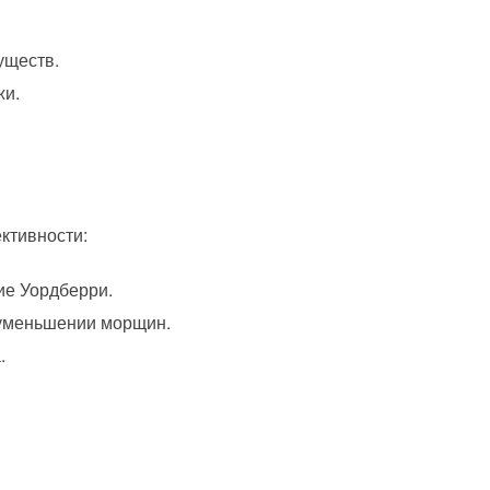
уществ.
жи.
ктивности:
е Уордберри.
 уменьшении морщин.
.