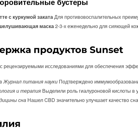
оровительные бустеры
те с куркумой заката
Для противовоспалительных преим
тшелушивающая маска
2-3-х еженедельно для сияющей ко
ержка продуктов Sunset
с рецензируемыми исследованиями для обеспечения эффе
 в
Журнал питания науки
Подтверждено иммумообразовани
логия и терапия
Выделили роль гиалуроновой кислоты в
дицины сна
Нашел CBD значительно улучшает качество сна
илия