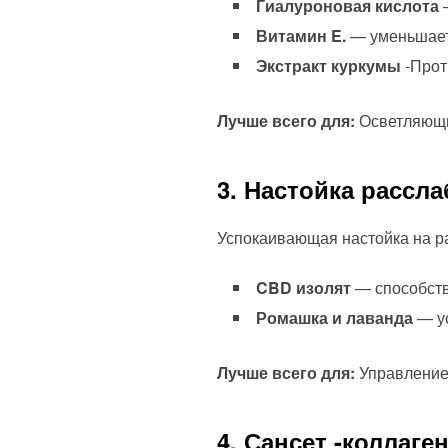
Гиалуроновая кислота
—
Витамин E.
— уменьшает 
Экстракт куркумы
-Прот
Лучше всего для:
Осветляющий
3. Настойка рассла
Успокаивающая настойка на ра
CBD изолят
— способств
Ромашка и лаванда
— ус
Лучше всего для:
Управление 
4. Сансет -коллаг