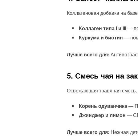
Коллагеновая добавка на базе
Коллаген типа I и III
— по
Куркума и биотин
— пом
Лучше всего для:
Антивозраст
5. Смесь чая на зак
Освежающая травяная смесь,
Корень одуванчика
— По
Джинджер и лимон
— СП
Лучше всего для:
Нежная дето