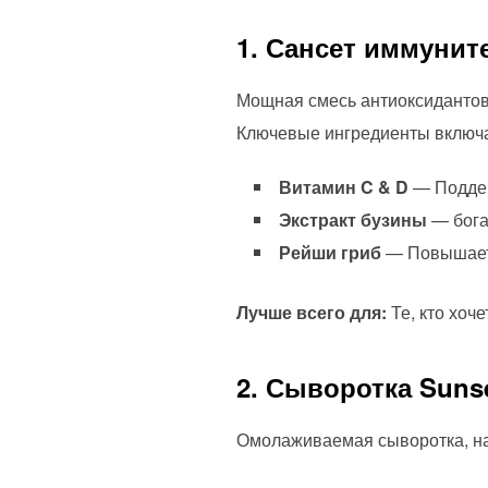
1. Сансет иммунит
Мощная смесь антиоксидантов
Ключевые ингредиенты включ
Витамин C & D
— Поддер
Экстракт бузины
— бога
Рейши гриб
— Повышает у
Лучше всего для:
Те, кто хоч
2. Сыворотка Sunse
Омолаживаемая сыворотка, н