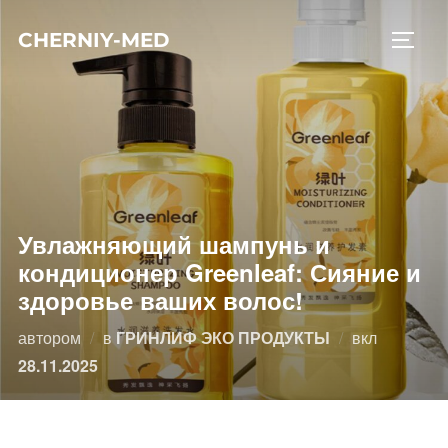
Перейти
CHERNIY-MED
к
ПЕРЕ
содержимому
Увлажняющий шампунь и
кондиционер Greenleaf: Сияние и
здоровье ваших волос!
Опублико
автором
в
ГРИНЛИФ ЭКО ПРОДУКТЫ
вкл
28.11.2025