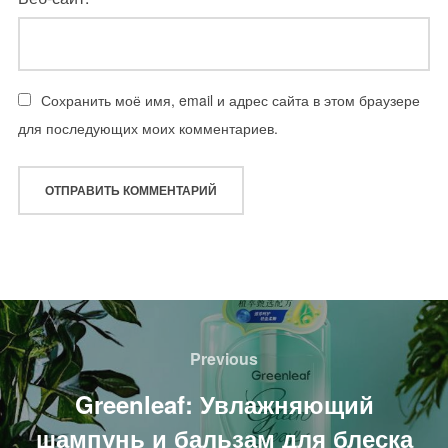
Сохранить моё имя, email и адрес сайта в этом браузере
для последующих моих комментариев.
Навигация
по
Previous
Previous
записям
Greenleaf: Увлажняющий
шампунь и бальзам для блеска