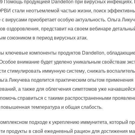
9 Помощь продукцией Dandelion при вирусных инфекциях. 
ОРВИ стали неотъемлемой частью жизни, поиск эффективны
 с вирусами приобретает особую актуальность. Ольга Ликуче
ов оздоровления, представит на своем вебинаре детальный 
ым союзником в период вирусных атак.
ны ключевые компоненты продуктов Dandelion, обладающи
Особое внимание будет уделено уникальным свойствам экст
ости стимулировать иммунную систему, снижать воспалител
ьга Ликучева поделится практическим опытом применения 
еваний, а также для облегчения симптомов уже начавшейс
 помочь справиться с такими распространенными проявлен
е, повышенная температура и общая слабость.
комплексном подходе к укреплению иммунитета, который пре
эти продукты в свой ежедневный рацион для достижения м