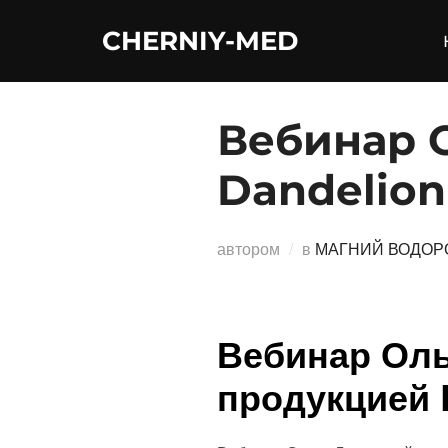
Перейти
CHERNIY-MED
к
содержимому
Вебинар 
Dandelio
автором
в
МАГНИЙ ВОДОР
Вебинар Оль
продукцией 