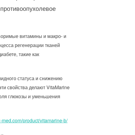
 противоопухолевое
творимые витамины и макро- и
цесса регенерации тканей
иабете, такие как
пидного статуса и снижению
эти свойства делают VitaMarine
роля глюкозы и уменьшения
iy-med.com/product/vitamarine-b/