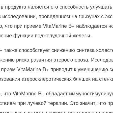
в продукта является его способность улучшать
В исследовании, проведенном на грызунах с э
о, что при приеме VitaMarine B+ наблюдается 
шение функции поджелудочной железы.
 B+ также способствует снижению синтеза холес
ижению риска развития атеросклероза. Исследо
о прием VitaMarine B+ приводит к уменьшению 
азования атеросклеротических бляшек на стенк
, что VitaMarine B+ обладает иммуностимулир
твием при лучевой терапии. Это значит, что п
иммунную систему и снизить негативное влиян