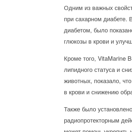
Одним из важных свойст
при сахарном диабете. 
диабетом, было показан
глюкозы в крови и улуч
Кроме того, VitaMarine
липидного статуса и сн
животных, показало, чт
в крови и снижению обр
Также было установлено
радиопротекторным дейс
может помочь укрепить 