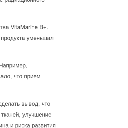
ва VitaMarine B+.
о продукта уменьшал
 Например,
ало, что прием
сделать вывод, что
я тканей, улучшение
ина и риска развития