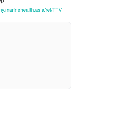
ер
/my.marinehealth.asia/ref/TTV