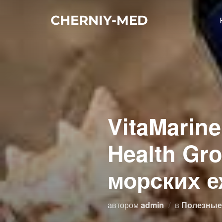
Перейти
CHERNIY-MED
к
содержимому
VitaMarin
Health Gr
морских 
автором
admin
в
Полезные 