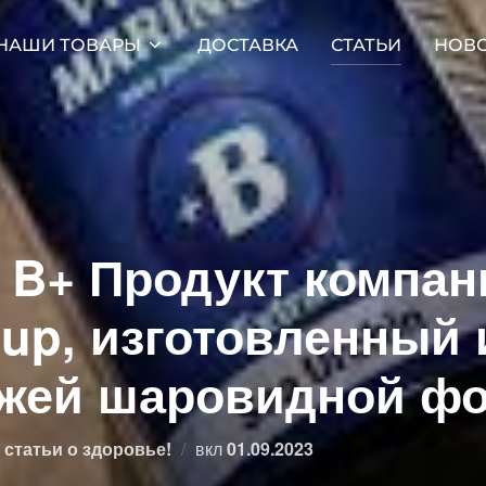
НАШИ ТОВАРЫ
ДОСТАВКА
СТАТЬИ
НОВ
e B+ Продукт компан
oup, изготовленный 
ежей шаровидной ф
Опубликовано
статьи о здоровье!
вкл
01.09.2023