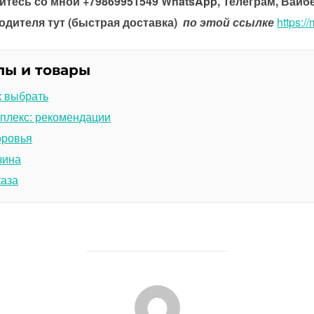
тесь со мной +79869951549 WhatsApp, Телеграм, Вайб
одителя тут (быстрая доставка)
по этой ссылке
https:/
лы и товары
к выбрать
плекс: рекомендации
оровья
зина
каза
АВТОР ЗАПИСИ