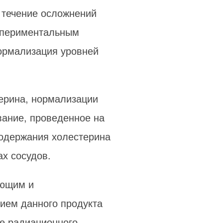
 течение осложнений
кспериментальным
нормализация уровней
терина, нормализации
вание, проведенное на
содержания холестерина
ах сосудов.
ующим и
рием данного продукта
ие радиационного