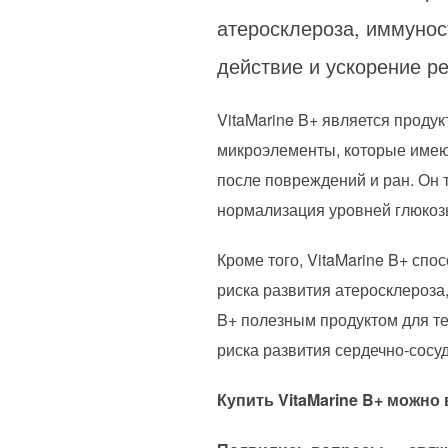
атеросклероза, иммуно
действие и ускорение ре
VitaMarine B+ является проду
микроэлементы, которые имею
после повреждений и ран. Он т
нормализация уровней глюкоз
Кроме того, VitaMarine B+ сп
риска развития атеросклероза,
B+ полезным продуктом для те
риска развития сердечно-сосу
Купить VitaMarine B+ можно