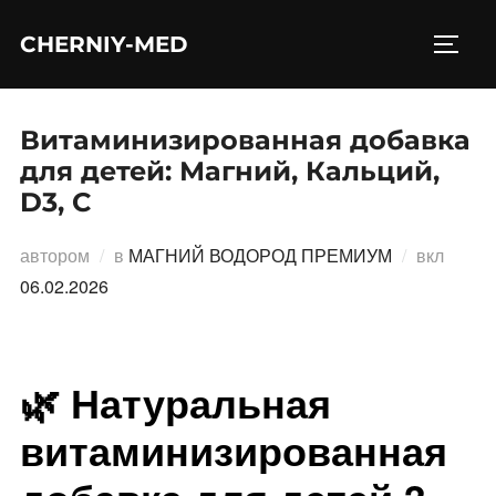
Перейти
CHERNIY-MED
к
ПЕРЕ
содержимому
Витаминизированная добавка
для детей: Магний, Кальций,
D3, C
Опубл
автором
в
МАГНИЙ ВОДОРОД ПРЕМИУМ
вкл
06.02.2026
🌿 Натуральная
витаминизированная