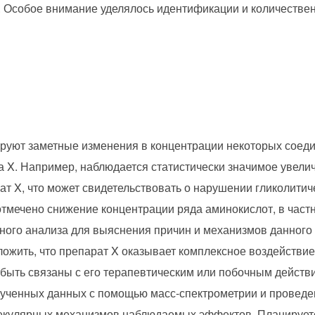
 Особое внимание уделялось идентификации и количеств
уют заметные изменения в концентрации некоторых соеди
 X. Например, наблюдается статистически значимое увелич
т X, что может свидетельствовать о нарушении гликолитич
отмечено снижение концентрации ряда аминокислот, в частно
нного анализа для выяснения причин и механизмов данного
ожить, что препарат X оказывает комплексное воздействи
т быть связаны с его терапевтическим или побочным действ
ченных данных с помощью масс-спектрометрии и проведени
екулярных механизмов наблюдаемых эффектов. Планирует