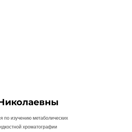
и Николаевны
ия по изучению метаболических
жидкостной хроматографии