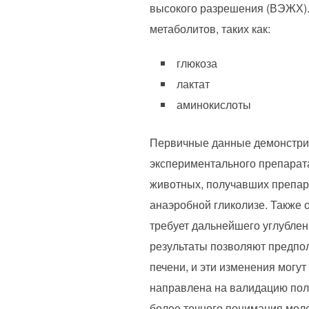
высокого разрешения (ВЭЖХ).
метаболитов, таких как:
глюкоза
лактат
аминокислоты
Первичные данные демонстрир
экспериментального препарата
животных, получавших препара
анаэробной гликолизе. Также 
требует дальнейшего углубле
результаты позволяют предпол
печени, и эти изменения могу
направлена на валидацию полу
более точного понимания мол