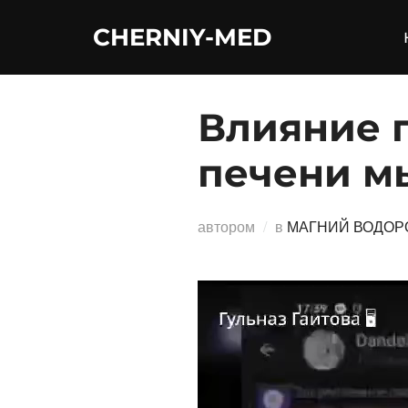
Перейти
CHERNIY-MED
к
содержимому
Влияние 
печени м
автором
в
МАГНИЙ ВОДОР