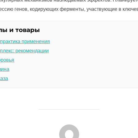
рессию генов, кодирующих ферменты, участвующие в ключе
лы и товары
 практика применения
плекс: рекомендации
оровья
зина
каза
АВТОР ЗАПИСИ