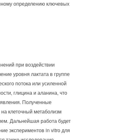
енному определению ключевых
нений при воздействии
ение уровня лактата в группе
еского потока или усиленной
сти, глицина и аланина, что
 явления. Полученные
е на клеточный метаболизм
ием. Дальнейшая работа будет
е экспериментов in vitro для
ся также исследование