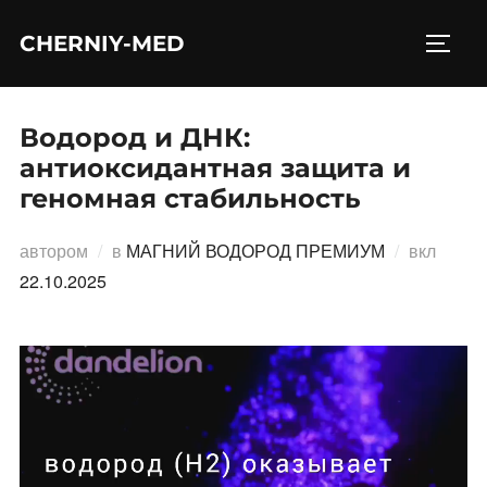
Перейти
CHERNIY-MED
к
ПЕРЕ
содержимому
Водород и ДНК:
антиоксидантная защита и
геномная стабильность
Опубл
автором
в
МАГНИЙ ВОДОРОД ПРЕМИУМ
вкл
22.10.2025