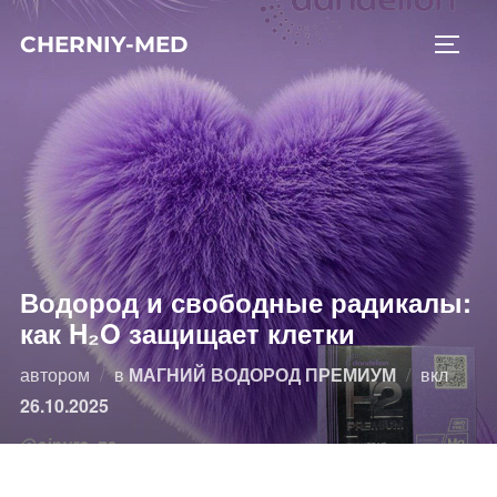
Перейти
CHERNIY-MED
к
ПЕРЕ
содержимому
Водород и свободные радикалы:
как H₂O защищает клетки
Опубл
автором
в
МАГНИЙ ВОДОРОД ПРЕМИУМ
вкл
26.10.2025